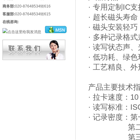
· 专用定制IC
商务部:
020-87648534转616
客服部:
020-87648534转615
· 超长磁头寿
在线咨询:
· 磁头安装轻
· 多种记录格
· 读写状态声
· 低功耗、绿
· 工艺精良、
产品主要技术指
· 拉卡速度：10～
· 读写标准：ISO
· 记录密度：第
第二磁道：
第三磁道：