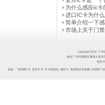
复旦ic卡是一
为什么感应ic
进口IC卡为什
简单介绍一下感
市场上关于门禁
copyright 201
地址:广州市番禺区番禺大道北55
电话:0
友链：
飞利浦IC卡
复旦IC卡
IC卡钥匙扣
感应卡
游戏笔记本电脑
工程铜门