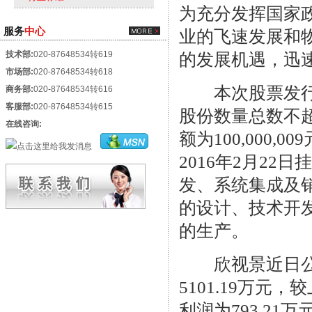
为充分发挥国家政
服务
中心
业的飞速发展和
技术部:
020-87648534转619
的发展机遇，迅
市场部:
020-87648534转618
本次股票发行的
商务部:
020-87648534转616
客服部:
020-87648534转615
股份数量总数不超过6
在线咨询:
额为100,000,0
2016年2月2
发、系统集成及销
的设计、技术开
的生产。
欣视景近日公布的
5101.19万元
利润为793.21万