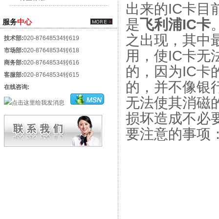
出来的IC卡
是
飞利浦IC卡
服务
中心
之出现，其中
技术部:
020-87648534转619
市场部:
020-87648534转618
用，使IC卡
商务部:
020-87648534转616
的，因为IC
客服部:
020-87648534转615
的，并不像银
在线咨询:
无法使其消磁
损坏造成不必
要注意的事项