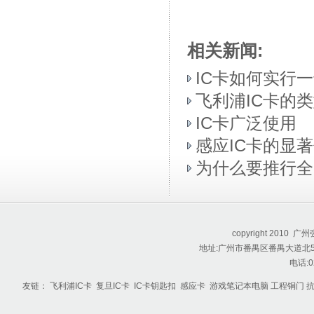
相关新闻:
IC卡如何实行
飞利浦IC卡的
IC卡广泛使用
感应IC卡的显
为什么要推行全
copyright 201
地址:广州市番禺区番禺大道北55
电话:0
友链：
飞利浦IC卡
复旦IC卡
IC卡钥匙扣
感应卡
游戏笔记本电脑
工程铜门