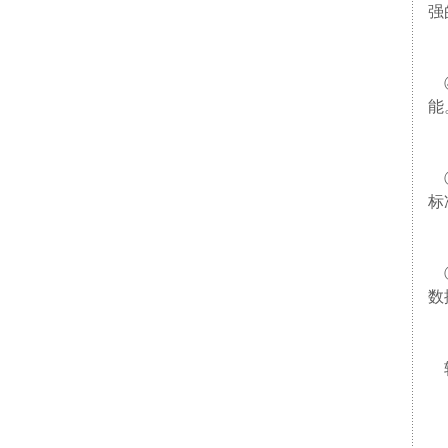
强
④
能
⑤
标
⑥
数
转