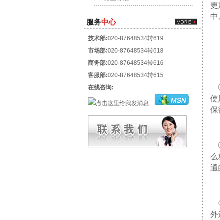
更
中
服务
中心
技术部:
020-87648534转619
市场部:
020-87648534转618
商务部:
020-87648534转616
客服部:
020-87648534转615
①
在线咨询:
使
保
②
么
通
③
外