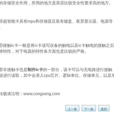
的存储安全作用，所用的地方是英语比较安全性要求高的地方。
超智能卡具有mpu和存储器且装有键盘、夜景显示器、电源等
。
接触ic卡一般是将ic卡读写设备的触电以及ic卡触电的接触之
准特性，对于电器的特性各方面也是比较的严格。
非接触卡也是
制作ic卡
的一部分，该卡可以与无电路进行接触
据进行读取，其中会潜入cpu芯片、逻辑单位、存储单元，以及
载请注明：www.congseng.com
上一条
下一条
返回