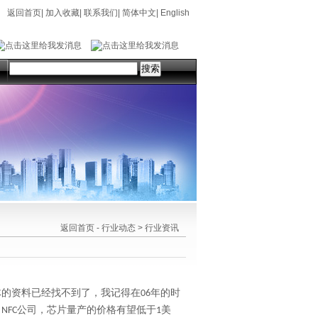
返回首页
|
加入收藏
|
联系我们
|
简体中文
|
English
返回首页
-
行业动态
>
行业资讯
体的资料已经找不到了，我记得在
年的时
06
了
公司，芯片量产的价格有望低于
美
NFC
1