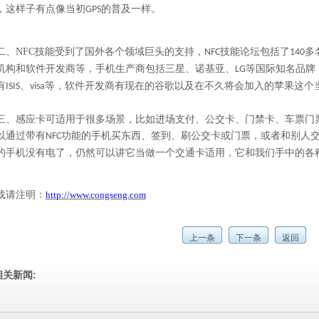
，这样子有点像当初
的普及一样。
GPS
二、
NFC
技能受到了国外各个领域巨头的支持，
技能论坛包括了
多
NFC
140
机构和软件开发商等，手机生产商包括三星、诺基亚、
等国际知名品牌
LG
有
、
等，软件开发商有现在的谷歌以及在不久将会加入的苹果这个
ISIS
visa
三、
感应卡
可适用于很多场景，比如进场支付、公交卡、门禁卡、车票门
以通过带有
功能的手机买东西、签到、刷公交卡或门票，或者和别人
NFC
的手机没有电了，仍然可以讲它当做一个交通卡适用，它和我们手中的各
载请注明：
http://www.congseng.com
上一条
下一条
返回
相关新闻: