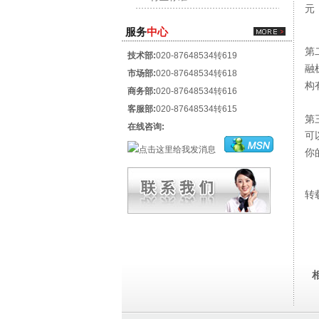
元
服务
中心
第
技术部:
020-87648534转619
融
市场部:
020-87648534转618
构
商务部:
020-87648534转616
客服部:
020-87648534转615
第
在线咨询:
可
你
转