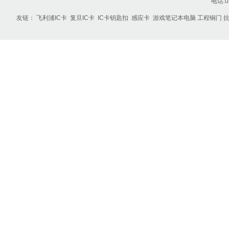
电话:0
友链：
飞利浦IC卡
复旦IC卡
IC卡钥匙扣
感应卡
游戏笔记本电脑
工程铜门