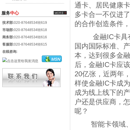
通卡、居民健康卡
服务
中心
多卡合一不仅进了
的合作创造条件，
技术部:
020-87648534转619
市场部:
020-87648534转618
金融IC卡具有
商务部:
020-87648534转616
客服部:
020-87648534转615
国内国际标准、产
在线咨询:
本，达到很多金
后，金融IC卡应
20亿张，近两年
样使金融IC卡成
成为线上线下的
户还是供应商，
呢？
智能卡领域、移